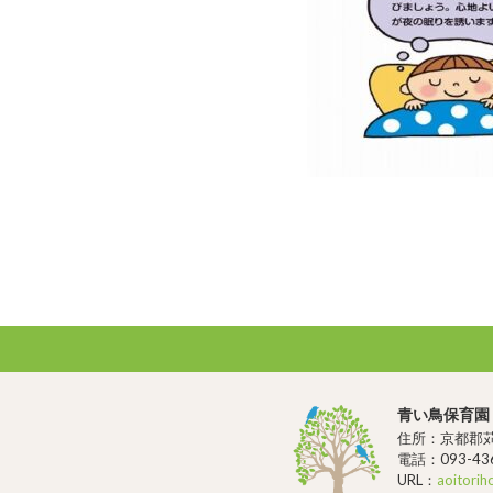
青い鳥保育園
住所：京都郡苅
電話：093-436
URL：
aoitorih