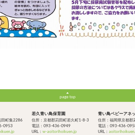
page top
若久青い鳥保育園
青い鳥ベビーアネ
田町集2286
住所：京都郡苅田町若久町1-8-3
住所：福岡県京都郡苅
-0953
電話：093-436-0949
電話：093-436-095
oikuen.jp
URL：
w-aoitorihoikuen.jp
URL：
aoitorihoikuen