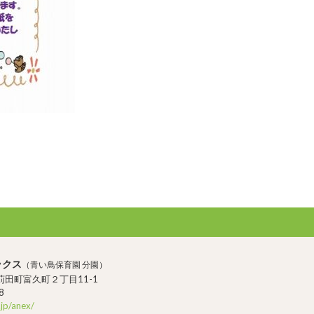
ックス
（青い鳥保育園 分園）
田町富久町２丁目11-1
8
.jp/anex/