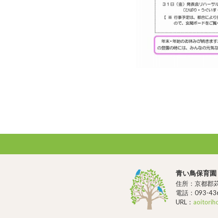
青い鳥保育園
住所：京都郡苅
電話：093-436
URL：
aoitorih