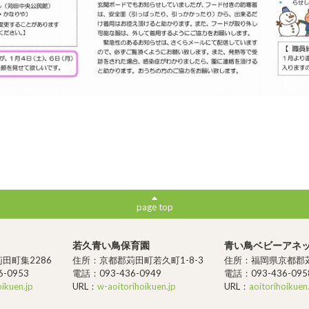
page top
若久青い鳥保育園
青い鳥ベビーアネ
田町集2286
住所：京都郡苅田町若久町1-8-3
住所：福岡県京都郡苅
-0953
電話：093-436-0949
電話：093-436-095
oikuen.jp
URL：
w-aoitorihoikuen.jp
URL：
aoitorihoikuen