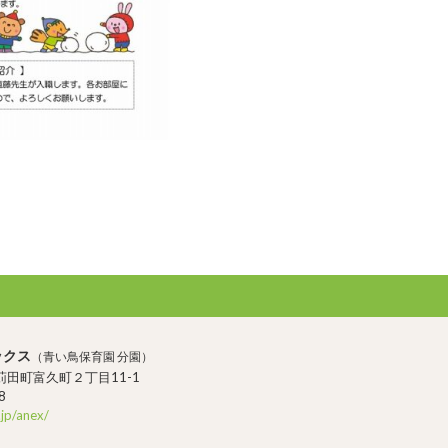
ックス
（青い鳥保育園 分園）
田町富久町２丁目11-1
8
.jp/anex/