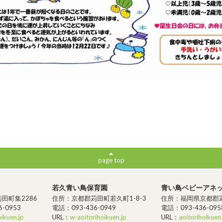
page top
若久青い鳥保育園
青い鳥ベビーアネ
田町集2286
住所：京都郡苅田町若久町1-8-3
住所：福岡県京都郡苅
-0953
電話：093-436-0949
電話：093-436-095
oikuen.jp
URL：
w-aoitorihoikuen.jp
URL：
aoitorihoikuen