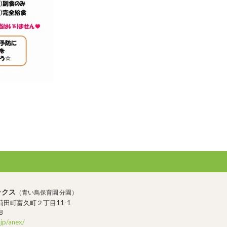
ックス
（青い鳥保育園 分園）
田町富久町２丁目11-1
8
.jp/anex/